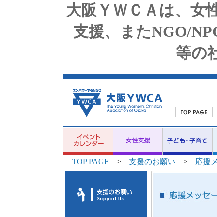
大阪ＹＷＣＡは、女
支援、またNGO/N
等の
TOP PAGE
>
支援のお願い
>
応援