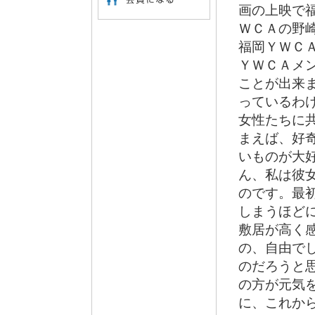
画の上映で
ＷＣＡの野
福岡ＹＷＣ
ＹＷＣＡメ
ことが出来
っているわ
女性たちに
まえば、好
いものが大
ん、私は彼
のです。最
しまうほどに
敷居が高く
の、自由で
のだろうと思
の方が元気
に、これから