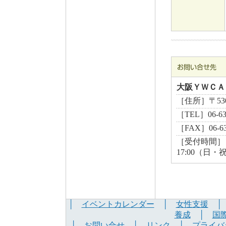
大阪ＹＷＣＡ
［住所］〒530
［TEL］06-6
［FAX］06-63
［受付時間］ 月曜
17:00（日・
│
イベントカレンダー
│
女性支援
養成
│
国
│
お問い合せ
│
リンク
│
プライバ