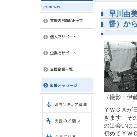
早川由
督）か
（撮影：伊
ＹＷＣＡが日
きます。そ
の出会いは
初めてＹＷＣ