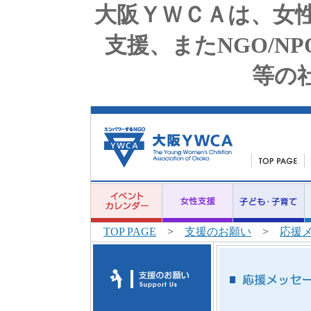
大阪ＹＷＣＡは、女
支援、またNGO/N
等の
TOP PAGE
>
支援のお願い
>
応援