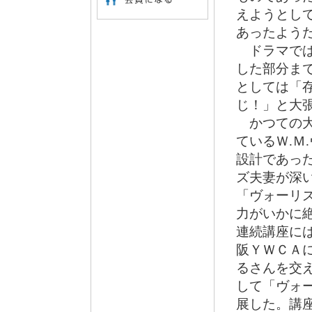
えようとし
あったよう
ドラマでは
した部分ま
としては「
じ！」と大
かつての大
ているＷ.Ｍ
設計であっ
ズ夫妻が深
「ヴォーリ
力がいかに
連続講座に
阪ＹＷＣＡ
るさんを交
して「ヴォ
展した。講