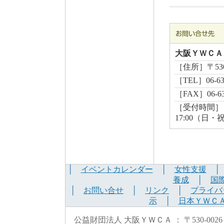
大阪ＹＷＣＡ
［住所］〒530
［TEL］06-6
［FAX］06-63
［受付時間］ 月曜
17:00（日・
│
イベントカレンダー
│
女性支援
養成
│
国
│
お問い合せ
│
リンク
│
プライバ
示
│
日本ＹＷＣ
公益財団法人 大阪ＹＷＣＡ ： 〒530-0026 大阪市北