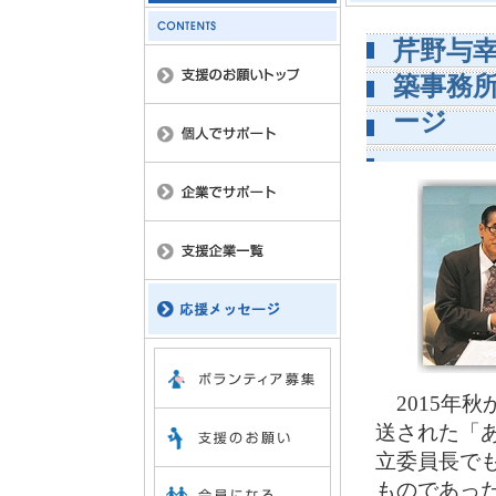
芹野与
築事務
ージ
2015年秋
送された「
立委員長で
ものであった