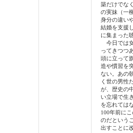
築だけでな
の実妹（一
身分の違い
結婚を支援
に集まった
今日では女
ってきつつ
頭に立って
造や慣習を
ない。あの
く世の男性
が、歴史の
い立場で生
を忘れては
100年前に
のだという
出すことに改