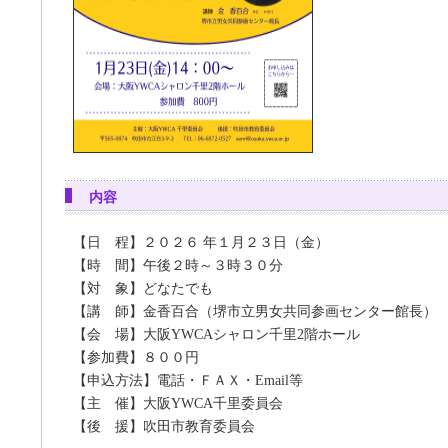
内容
【日 程】２０２６ 年１月２３日（金）
【時 間】午後２時～３時３０分
【対 象】どなたでも
【講 師】金香百合（堺市立男女共同参画センター館長）
【会 場】大阪YWCAシャロン千里2階ホール
【参加費】８００円
【申込方法】電話・ＦＡＸ・Email等
【主 催】大阪YWCA千里委員会
【後 援】吹田市教育委員会