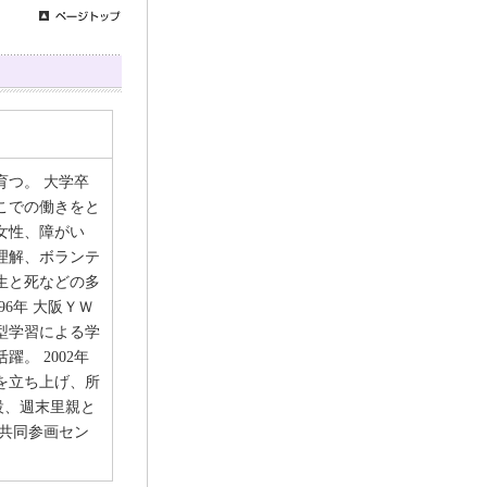
育つ。 大学卒
こでの働きをと
女性、障がい
理解、ボランテ
生と死などの多
6年 大阪ＹＷ
型学習による学
。 2002年
を立ち上げ、所
開設、週末里親と
女共同参画セン