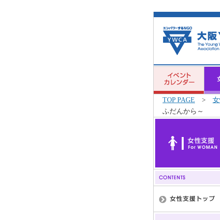
TOP PAGE
>
女
ふだんから～