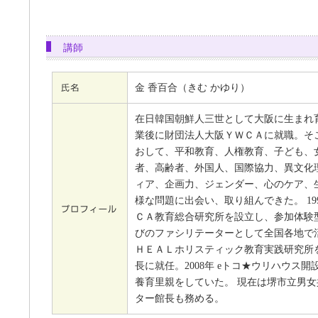
講師
金 香百合（きむ かゆり）
在日韓国朝鮮人三世として大阪に生まれ
業後に財団法人大阪ＹＷＣＡに就職。そ
おして、平和教育、人権教育、子ども、
者、高齢者、外国人、国際協力、異文化
ィア、企画力、ジェンダー、心のケア、
様な問題に出会い、取り組んできた。 199
ＣＡ教育総合研究所を設立し、参加体験
びのファシリテーターとして全国各地で活躍
ＨＥＡＬホリスティック教育実践研究所
長に就任。2008年 eトコ★ウリハウス
養育里親をしていた。 現在は堺市立男
ター館長も務める。