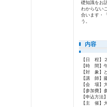
礎知識をお
わからない
合います・
う。
内容
【日 程】
【時 間】午
【対 象】
【講 師】
【会 場】大
【参加費】
【申込方法】T
【主 催】大