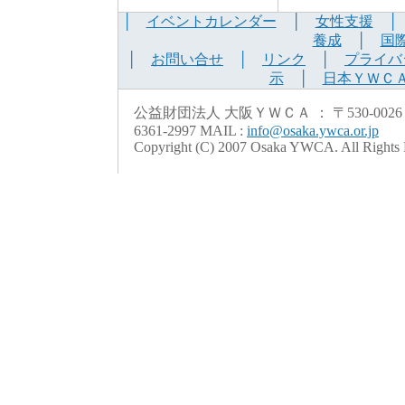
│
イベントカレンダー
│
女性支援
養成
│
国
│
お問い合せ
│
リンク
│
プライバ
示
│
日本ＹＷＣ
公益財団法人 大阪ＹＷＣＡ ： 〒530-0026 大阪市北
6361-2997 MAIL :
info@osaka.ywca.or.jp
Copyright (C) 2007 Osaka YWCA. All Rights 